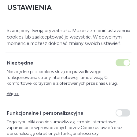
USTAWIENIA
0
Szanujemy Twoją prywatność. Możesz zmienić ustawienia
cookies lub zaakceptować je wszystkie. W dowolnym
momencie możesz dokonać zmiany swoich ustawień.
Strona główna
Producent
Absorbine
KATEGORIE
SORTUJ
Niezbędne
Niezbędne pliki cookies służą do prawidłowego
ABSORBINE
PIKEUR
DOMYŚLNIE
funkcjonowania strony internetowej i umożliwiają Ci
komfortowe korzystanie z oferowanych przez nas usług.
ESKADRON
CENA ROSNĄCO
Pliki cookies odpowiadają na podejmowane przez Ciebie
Więcej
ESKADRON FASHION
CENA MALEJĄCO
działania w celu m.in. dostosowania Twoich ustawień
preferencji prywatności, logowania czy wypełniania formularzy.
MATTES E.A.
NAZWA ROSNĄCO
Dzięki plikom cookies strona, z której korzystasz, może działać
Funkcjonalne i personalizacyjne
FLEX-ON
NAZWA MALEJĄCO
bez zakłóceń.
FLEX-ON ARMET
Tego typu pliki cookies umożliwiają stronie internetowej
zapamiętanie wprowadzonych przez Ciebie ustawień oraz
SCHOCKEMÖHLE
personalizację określonych funkcjonalności czy