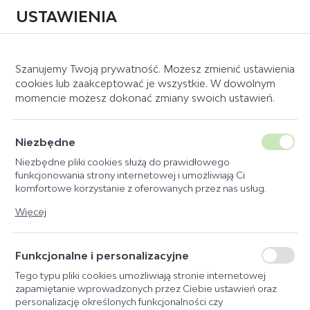
USTAWIENIA
0
Szanujemy Twoją prywatność. Możesz zmienić ustawienia
cookies lub zaakceptować je wszystkie. W dowolnym
momencie możesz dokonać zmiany swoich ustawień.
NOWA KOLEKCJA
Niezbędne
ESKADRON
Niezbędne pliki cookies służą do prawidłowego
funkcjonowania strony internetowej i umożliwiają Ci
Platinum 2026/27
komfortowe korzystanie z oferowanych przez nas usług.
Pliki cookies odpowiadają na podejmowane przez Ciebie
Więcej
ZOBACZ WIĘCEJ
działania w celu m.in. dostosowania Twoich ustawień
preferencji prywatności, logowania czy wypełniania formularzy.
Dzięki plikom cookies strona, z której korzystasz, może działać
Funkcjonalne i personalizacyjne
bez zakłóceń.
Tego typu pliki cookies umożliwiają stronie internetowej
zapamiętanie wprowadzonych przez Ciebie ustawień oraz
personalizację określonych funkcjonalności czy