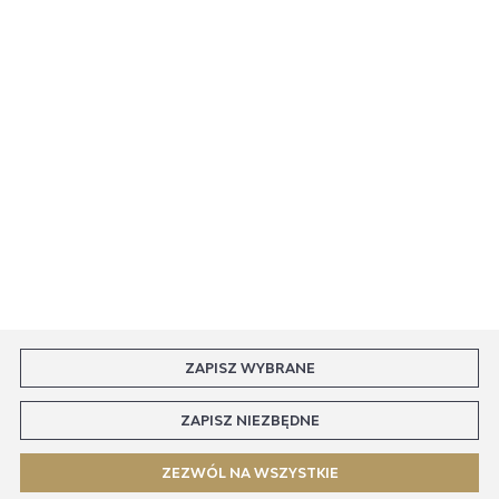
MASZ PYTANIE
Rozpocznij zwrot produktu:
ODSTĄP OD UMOWY TUTAJ
PŁATNOŚCI
DOSTAWA
ZAPISZ WYBRANE
ZAPISZ NIEZBĘDNE
COPYRIGHT BY CAVALLOSHOP.PL
ZEZWÓL NA WSZYSTKIE
AGENCJA INTERAKTYWNA
[TI]
POWERED BY
2CLICKSHOP