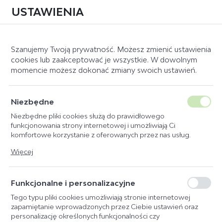
USTAWIENIA
0
Szanujemy Twoją prywatność. Możesz zmienić ustawienia
cookies lub zaakceptować je wszystkie. W dowolnym
momencie możesz dokonać zmiany swoich ustawień.
Strona główna
Stajnia
KATEGORIE
SORTUJ
Niezbędne
Niezbędne pliki cookies służą do prawidłowego
STAJNIA
ŻŁOBY
DOMYŚLNIE
funkcjonowania strony internetowej i umożliwiają Ci
komfortowe korzystanie z oferowanych przez nas usług.
POIDŁA
CENA ROSNĄCO
Pliki cookies odpowiadają na podejmowane przez Ciebie
Więcej
WIADRA
CENA MALEJĄCO
działania w celu m.in. dostosowania Twoich ustawień
preferencji prywatności, logowania czy wypełniania formularzy.
WIESZAKI
NAZWA ROSNĄCO
Dzięki plikom cookies strona, z której korzystasz, może działać
Funkcjonalne i personalizacyjne
TABLICZKI
NAZWA MALEJĄCO
bez zakłóceń.
MASZYNKI
Tego typu pliki cookies umożliwiają stronie internetowej
zapamiętanie wprowadzonych przez Ciebie ustawień oraz
INNE
personalizację określonych funkcjonalności czy