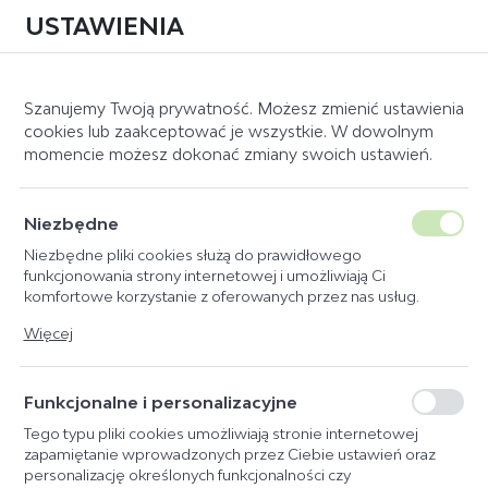
USTAWIENIA
0
Szanujemy Twoją prywatność. Możesz zmienić ustawienia
cookies lub zaakceptować je wszystkie. W dowolnym
momencie możesz dokonać zmiany swoich ustawień.
Strona główna
Podkuwnictwo
KATEGORIE
SORTUJ
Niezbędne
Niezbędne pliki cookies służą do prawidłowego
PODKUWNICTWO
NOŻE
DOMYŚLNIE
funkcjonowania strony internetowej i umożliwiają Ci
komfortowe korzystanie z oferowanych przez nas usług.
TARNIKI
CENA ROSNĄCO
Pliki cookies odpowiadają na podejmowane przez Ciebie
Więcej
NARZĘDZIA
CENA MALEJĄCO
działania w celu m.in. dostosowania Twoich ustawień
preferencji prywatności, logowania czy wypełniania formularzy.
HACELE
NAZWA ROSNĄCO
Dzięki plikom cookies strona, z której korzystasz, może działać
Funkcjonalne i personalizacyjne
NAZWA MALEJĄCO
bez zakłóceń.
Tego typu pliki cookies umożliwiają stronie internetowej
zapamiętanie wprowadzonych przez Ciebie ustawień oraz
personalizację określonych funkcjonalności czy