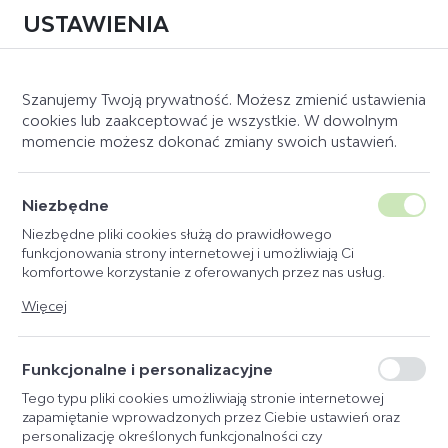
USTAWIENIA
0
Szanujemy Twoją prywatność. Możesz zmienić ustawienia
cookies lub zaakceptować je wszystkie. W dowolnym
momencie możesz dokonać zmiany swoich ustawień.
Strona główna
Czyszczenie
SZCZOTKI MAGICBRUSH
Niezbędne
CORNFLOWERS
Niezbędne pliki cookies służą do prawidłowego
funkcjonowania strony internetowej i umożliwiają Ci
komfortowe korzystanie z oferowanych przez nas usług.
Pliki cookies odpowiadają na podejmowane przez Ciebie
Więcej
działania w celu m.in. dostosowania Twoich ustawień
preferencji prywatności, logowania czy wypełniania formularzy.
Dzięki plikom cookies strona, z której korzystasz, może działać
Funkcjonalne i personalizacyjne
bez zakłóceń.
Tego typu pliki cookies umożliwiają stronie internetowej
zapamiętanie wprowadzonych przez Ciebie ustawień oraz
personalizację określonych funkcjonalności czy