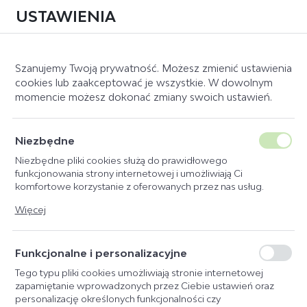
USTAWIENIA
0
Szanujemy Twoją prywatność. Możesz zmienić ustawienia
cookies lub zaakceptować je wszystkie. W dowolnym
momencie możesz dokonać zmiany swoich ustawień.
Strona główna
Producent
MagicBrush
SMAR DO KOPYT MAGICBRUSH
Niezbędne
CZARNY 1000 ML
Niezbędne pliki cookies służą do prawidłowego
funkcjonowania strony internetowej i umożliwiają Ci
komfortowe korzystanie z oferowanych przez nas usług.
Pliki cookies odpowiadają na podejmowane przez Ciebie
Więcej
działania w celu m.in. dostosowania Twoich ustawień
preferencji prywatności, logowania czy wypełniania formularzy.
Dzięki plikom cookies strona, z której korzystasz, może działać
Funkcjonalne i personalizacyjne
bez zakłóceń.
Tego typu pliki cookies umożliwiają stronie internetowej
zapamiętanie wprowadzonych przez Ciebie ustawień oraz
personalizację określonych funkcjonalności czy