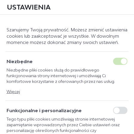
USTAWIENIA
0
Szanujemy Twoją prywatność. Możesz zmienić ustawienia
cookies lub zaakceptować je wszystkie. W dowolnym
momencie możesz dokonać zmiany swoich ustawień.
Strona główna
Producent
MagicBrush
SPRAY DO GRZYWY I OGONA
Niezbędne
MAGICBRUSH COCO BELLO
Niezbędne pliki cookies służą do prawidłowego
funkcjonowania strony internetowej i umożliwiają Ci
komfortowe korzystanie z oferowanych przez nas usług.
NOWOŚĆ
Pliki cookies odpowiadają na podejmowane przez Ciebie
Więcej
działania w celu m.in. dostosowania Twoich ustawień
preferencji prywatności, logowania czy wypełniania formularzy.
Dzięki plikom cookies strona, z której korzystasz, może działać
Funkcjonalne i personalizacyjne
bez zakłóceń.
Tego typu pliki cookies umożliwiają stronie internetowej
zapamiętanie wprowadzonych przez Ciebie ustawień oraz
personalizację określonych funkcjonalności czy