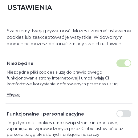
USTAWIENIA
0
Szanujemy Twoją prywatność. Możesz zmienić ustawienia
cookies lub zaakceptować je wszystkie. W dowolnym
momencie możesz dokonać zmiany swoich ustawień.
Strona główna
Producent
MagicBrush
ZGRZEBŁO MAGICBRUSH
Niezbędne
WATERLILY
Niezbędne pliki cookies służą do prawidłowego
funkcjonowania strony internetowej i umożliwiają Ci
komfortowe korzystanie z oferowanych przez nas usług.
Pliki cookies odpowiadają na podejmowane przez Ciebie
Więcej
działania w celu m.in. dostosowania Twoich ustawień
preferencji prywatności, logowania czy wypełniania formularzy.
Dzięki plikom cookies strona, z której korzystasz, może działać
Funkcjonalne i personalizacyjne
bez zakłóceń.
Tego typu pliki cookies umożliwiają stronie internetowej
zapamiętanie wprowadzonych przez Ciebie ustawień oraz
personalizację określonych funkcjonalności czy