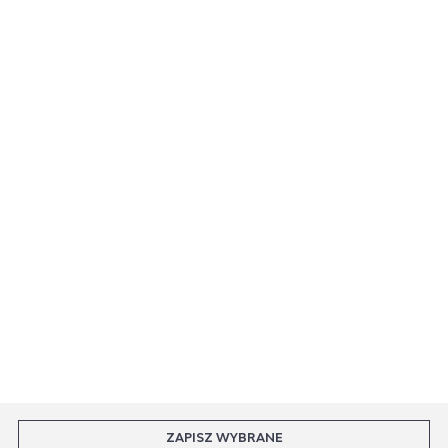
PŁATNOŚĆ I DOSTAWA
INFORMACJE
MASZ PYTANIE
Rozpocznij zwrot produktu:
ODSTĄP OD UMOWY TUTAJ
PŁATNOŚCI
DOSTAWA
ZAPISZ WYBRANE