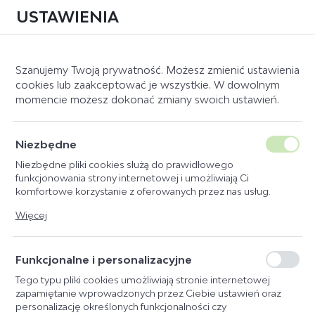
USTAWIENIA
0
Szanujemy Twoją prywatność. Możesz zmienić ustawienia
cookies lub zaakceptować je wszystkie. W dowolnym
momencie możesz dokonać zmiany swoich ustawień.
Strona główna
Producent
Mebio
KATEGORIE
SORTUJ
Niezbędne
Niezbędne pliki cookies służą do prawidłowego
MEBIO
PIKEUR
DOMYŚLNIE
funkcjonowania strony internetowej i umożliwiają Ci
komfortowe korzystanie z oferowanych przez nas usług.
ESKADRON
CENA ROSNĄCO
Pliki cookies odpowiadają na podejmowane przez Ciebie
Więcej
ESKADRON FASHION
CENA MALEJĄCO
działania w celu m.in. dostosowania Twoich ustawień
preferencji prywatności, logowania czy wypełniania formularzy.
MATTES E.A.
NAZWA ROSNĄCO
Dzięki plikom cookies strona, z której korzystasz, może działać
Funkcjonalne i personalizacyjne
FLEX-ON
NAZWA MALEJĄCO
bez zakłóceń.
FLEX-ON ARMET
Tego typu pliki cookies umożliwiają stronie internetowej
zapamiętanie wprowadzonych przez Ciebie ustawień oraz
SCHOCKEMÖHLE
personalizację określonych funkcjonalności czy