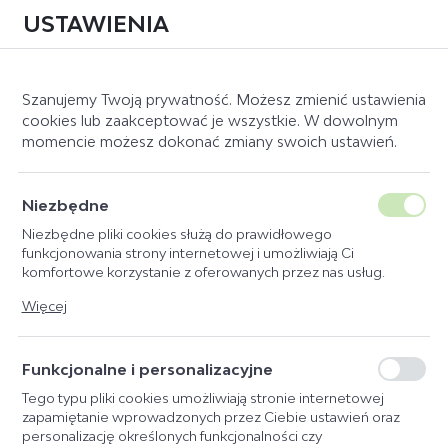
USTAWIENIA
0
Szanujemy Twoją prywatność. Możesz zmienić ustawienia
cookies lub zaakceptować je wszystkie. W dowolnym
momencie możesz dokonać zmiany swoich ustawień.
Strona główna
Producent
Start
KATEGORIE
SORTUJ
Niezbędne
Niezbędne pliki cookies służą do prawidłowego
START
PIKEUR
DOMYŚLNIE
funkcjonowania strony internetowej i umożliwiają Ci
komfortowe korzystanie z oferowanych przez nas usług.
ESKADRON
CENA ROSNĄCO
Pliki cookies odpowiadają na podejmowane przez Ciebie
Więcej
ESKADRON FASHION
CENA MALEJĄCO
działania w celu m.in. dostosowania Twoich ustawień
preferencji prywatności, logowania czy wypełniania formularzy.
MATTES E.A.
NAZWA ROSNĄCO
Dzięki plikom cookies strona, z której korzystasz, może działać
Funkcjonalne i personalizacyjne
FLEX-ON
NAZWA MALEJĄCO
bez zakłóceń.
FLEX-ON ARMET
Tego typu pliki cookies umożliwiają stronie internetowej
zapamiętanie wprowadzonych przez Ciebie ustawień oraz
SCHOCKEMÖHLE
personalizację określonych funkcjonalności czy