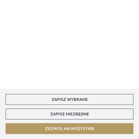
Rozpocznij zwrot produktu:
ODSTĄP OD UMOWY TUTAJ
PŁATNOŚCI
DOSTAWA
ZAPISZ WYBRANE
ZAPISZ NIEZBĘDNE
COPYRIGHT BY CAVALLOSHOP.PL
ZEZWÓL NA WSZYSTKIE
AGENCJA INTERAKTYWNA
[TI]
POWERED BY
2CLICKSHOP