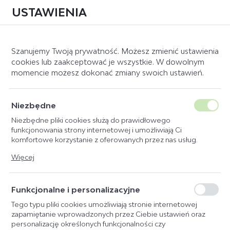
USTAWIENIA
0
Szanujemy Twoją prywatność. Możesz zmienić ustawienia
cookies lub zaakceptować je wszystkie. W dowolnym
momencie możesz dokonać zmiany swoich ustawień.
Strona główna
Producent
Start
KALOSZKI START SYNTHETIC
Niezbędne
CZARNE
Niezbędne pliki cookies służą do prawidłowego
funkcjonowania strony internetowej i umożliwiają Ci
komfortowe korzystanie z oferowanych przez nas usług.
Pliki cookies odpowiadają na podejmowane przez Ciebie
Więcej
działania w celu m.in. dostosowania Twoich ustawień
preferencji prywatności, logowania czy wypełniania formularzy.
Dzięki plikom cookies strona, z której korzystasz, może działać
Funkcjonalne i personalizacyjne
bez zakłóceń.
Tego typu pliki cookies umożliwiają stronie internetowej
zapamiętanie wprowadzonych przez Ciebie ustawień oraz
personalizację określonych funkcjonalności czy