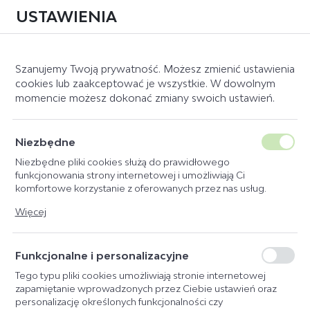
USTAWIENIA
0
Szanujemy Twoją prywatność. Możesz zmienić ustawienia
cookies lub zaakceptować je wszystkie. W dowolnym
momencie możesz dokonać zmiany swoich ustawień.
Strona główna
Producent
WAHL
KATEGORIE
SORTUJ
Niezbędne
Niezbędne pliki cookies służą do prawidłowego
WAHL
PIKEUR
DOMYŚLNIE
funkcjonowania strony internetowej i umożliwiają Ci
komfortowe korzystanie z oferowanych przez nas usług.
ESKADRON
CENA ROSNĄCO
Pliki cookies odpowiadają na podejmowane przez Ciebie
Więcej
ESKADRON FASHION
CENA MALEJĄCO
działania w celu m.in. dostosowania Twoich ustawień
preferencji prywatności, logowania czy wypełniania formularzy.
MATTES E.A.
NAZWA ROSNĄCO
Dzięki plikom cookies strona, z której korzystasz, może działać
Funkcjonalne i personalizacyjne
FLEX-ON
NAZWA MALEJĄCO
bez zakłóceń.
NOWOŚĆ
FLEX-ON ARMET
Tego typu pliki cookies umożliwiają stronie internetowej
zapamiętanie wprowadzonych przez Ciebie ustawień oraz
SCHOCKEMÖHLE
personalizację określonych funkcjonalności czy